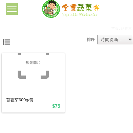
首頁
/ 購物車
排序:
苜蓿芽600g/份
$75