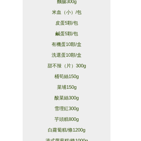
麵腸300g
米血（小）/包
皮蛋5顆/包
鹹蛋5顆/包
有機蛋10顆/盒
洗選蛋10顆/盒
甜不辣（片）300g
桶筍絲150g
菜埔150g
酸菜絲300g
雪理紅300g
芋頭糕800g
白蘿蔔糕/條1200g
港式蘿蔔糕/條1000g