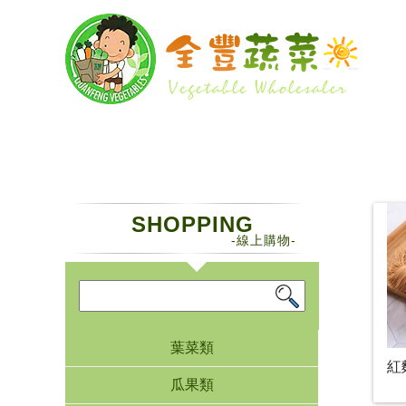
SHOPPING
-線上購物-
葉菜類
紅
瓜果類