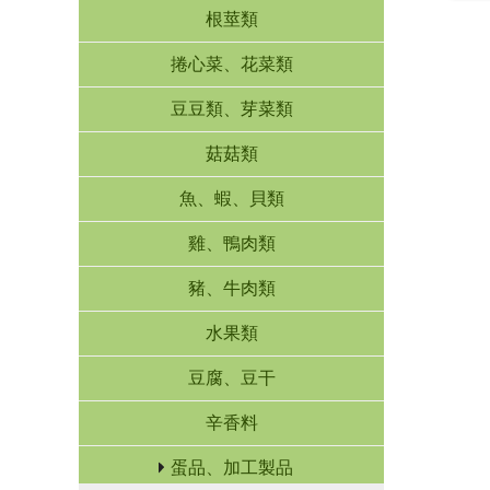
根莖類
捲心菜、花菜類
豆豆類、芽菜類
菇菇類
魚、蝦、貝類
雞、鴨肉類
豬、牛肉類
水果類
豆腐、豆干
辛香料
蛋品、加工製品