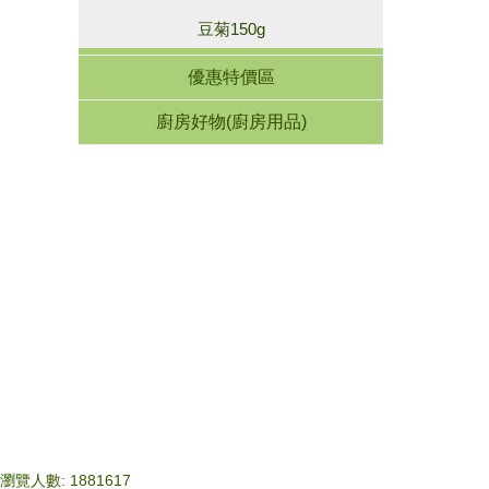
豆菊150g
優惠特價區
廚房好物(廚房用品)
瀏覽人數: 1881617