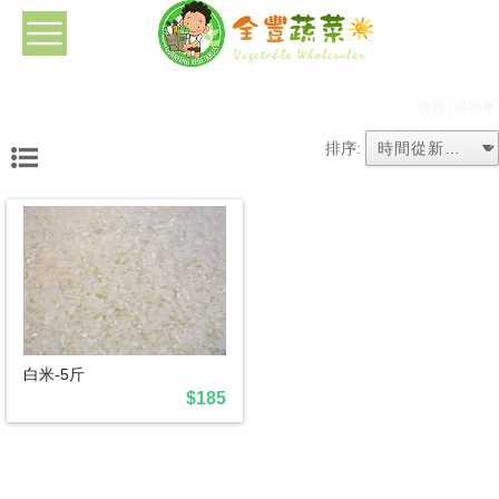
首頁
/ 購物車
排序:
白米-5斤
$185