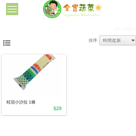
首頁
/ 購物車
排序:
桂冠小沙拉 1條
$29