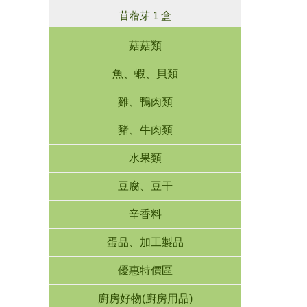
苜蓿芽 1 盒
菇菇類
魚、蝦、貝類
雞、鴨肉類
豬、牛肉類
水果類
豆腐、豆干
辛香料
蛋品、加工製品
優惠特價區
廚房好物(廚房用品)