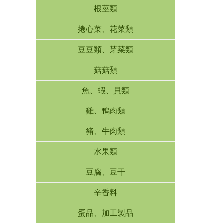
根莖類
捲心菜、花菜類
豆豆類、芽菜類
菇菇類
魚、蝦、貝類
雞、鴨肉類
豬、牛肉類
水果類
豆腐、豆干
辛香料
蛋品、加工製品