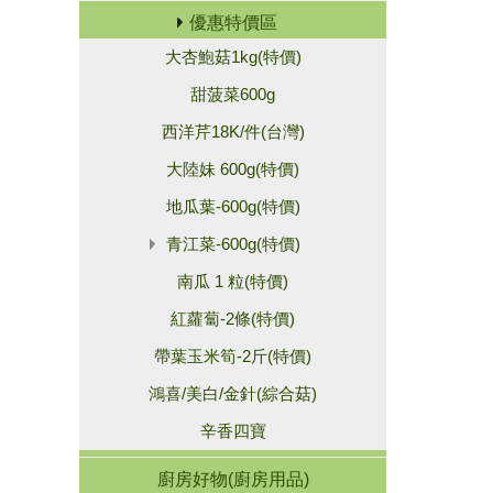
優惠特價區
大杏鮑菇1kg(特價)
甜菠菜600g
西洋芹18K/件(台灣)
大陸妹 600g(特價)
地瓜葉-600g(特價)
青江菜-600g(特價)
南瓜 1 粒(特價)
紅蘿蔔-2條(特價)
帶葉玉米筍-2斤(特價)
鴻喜/美白/金針(綜合菇)
辛香四寶
廚房好物(廚房用品)